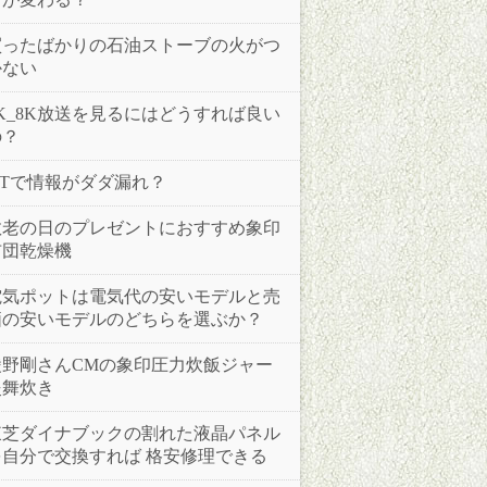
買ったばかりの石油ストーブの火がつ
かない
4K_8K放送を見るにはどうすれば良い
の？
IoTで情報がダダ漏れ？
敬老の日のプレゼントにおすすめ象印
布団乾燥機
電気ポットは電気代の安いモデルと売
価の安いモデルのどちらを選ぶか？
綾野剛さんCMの象印圧力炊飯ジャー
炎舞炊き
東芝ダイナブックの割れた液晶パネル
を自分で交換すれば 格安修理できる