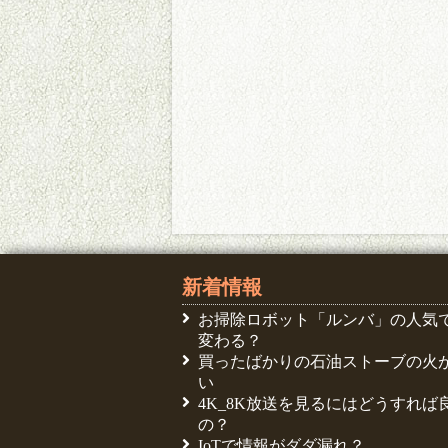
新着情報
お掃除ロボット「ルンバ」の人気
変わる？
買ったばかりの石油ストーブの火
い
4K_8K放送を見るにはどうすれば
の？
IoTで情報がダダ漏れ？