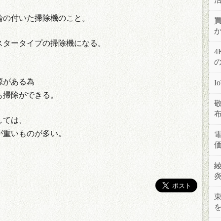
輪の付いた掃除機のこと。
スタータイプの掃除機になる。
、
源がある為
も掃除ができる。
しては、
が重いものが多い。