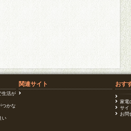
関連サイト
おす
で生活が
家電
がつかな
サイ
お問
良い