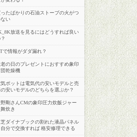
買ったばかりの石油ストーブの火がつ
かない
4K_8K放送を見るにはどうすれば良い
の？
IoTで情報がダダ漏れ？
敬老の日のプレゼントにおすすめ象印
布団乾燥機
電気ポットは電気代の安いモデルと売
価の安いモデルのどちらを選ぶか？
綾野剛さんCMの象印圧力炊飯ジャー
炎舞炊き
東芝ダイナブックの割れた液晶パネル
を自分で交換すれば 格安修理できる