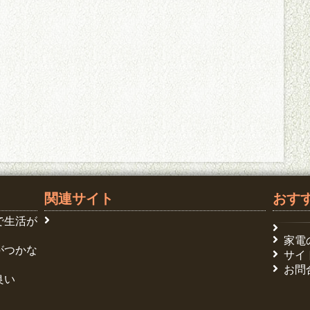
関連サイト
おす
で生活が
家電
がつかな
サイ
お問
良い