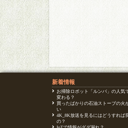
新着情報
お掃除ロボット「ルンバ」の人気
変わる？
買ったばかりの石油ストーブの火
い
4K_8K放送を見るにはどうすれば
の？
IoTで情報がダダ漏れ？